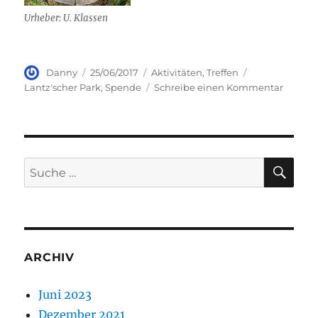
Urheber: U. Klassen
Autor
Veröffentlicht
Kategorien
Schlagwörter
Danny
25/06/2017
Aktivitäten
,
Treffen
am
zu
Lantz'scher Park
,
Spende
Schreibe einen Kommentar
Baums
SU
Suche
nach:
ARCHIV
Juni 2023
Dezember 2021