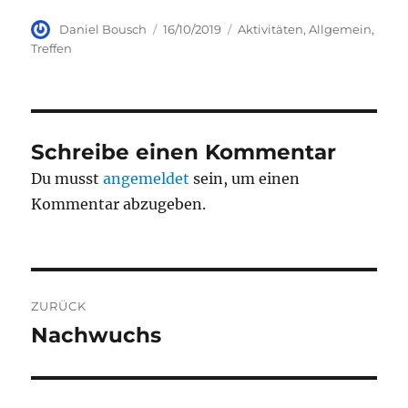
Autor
Veröffentlicht
Kategorien
Daniel Bousch
16/10/2019
Aktivitäten
,
Allgemein
,
am
Treffen
Schreibe einen Kommentar
Du musst
angemeldet
sein, um einen
Kommentar abzugeben.
Beitragsnavigation
ZURÜCK
Nachwuchs
Vorheriger
Beitrag: