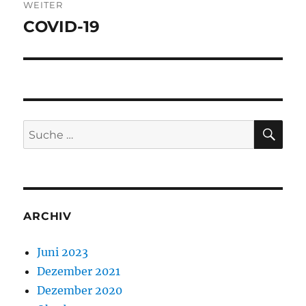
WEITER
COVID-19
Nächster
Beitrag:
SU
Suche
nach:
ARCHIV
Juni 2023
Dezember 2021
Dezember 2020