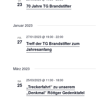
DI.
n
23
70 Jahre TG Brandstifter
,
N
a
Januar 2023
v
i
27/01/2023 @ 19:30
-
22:00
FR.
27
g
Treff der TG Brandstifter zum
a
Jahresanfang
t
i
März 2023
o
n
25/03/2023 @ 11:00
-
18:00
SA.
25
„Treckerfahrt“ zu unserem
„Denkmal“ Röttger Gedenktafel