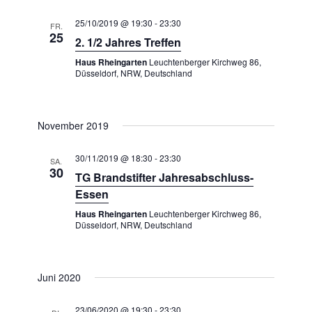
e
S
n
u
25/10/2019 @ 19:30
-
23:30
FR.
-
25
2. 1/2 Jahres Treffen
c
N
a
h
Haus Rheingarten
Leuchtenberger Kirchweg 86,
Düsseldorf, NRW, Deutschland
v
e
i
u
g
a
n
November 2019
t
d
i
30/11/2019 @ 18:30
-
23:30
A
SA.
o
30
TG Brandstifter Jahresabschluss-
n
n
Essen
s
Haus Rheingarten
Leuchtenberger Kirchweg 86,
i
Düsseldorf, NRW, Deutschland
c
h
t
Juni 2020
e
23/06/2020 @ 19:30
-
23:30