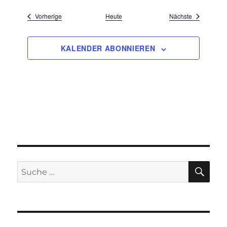
Veranstaltungen
Veranstaltu
Vorherige
Heute
Nächste
KALENDER ABONNIEREN
SU
Suche
nach: