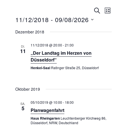
V
V
S
L
e
U
e
11/12/2018
 - 
09/08/2026
I
r
C
S
r
a
H
D
T
Dezember 2018
n
a
E
a
E
s
n
t
t
11/12/2018 @ 20:00
-
21:00
DI.
s
11
a
u
„Der Landtag im Herzen von
l
t
Düsseldorf“
m
t
a
w
Henkel-Saal
Ratinger Straße 25, Düsseldorf
u
l
n
ä
g
t
h
A
u
Oktober 2019
l
n
n
s
e
05/10/2019 @ 10:00
-
18:00
SA.
i
g
n
5
Planwagenfahrt
c
e
.
h
Haus Rheingarten
Leuchtenberger Kirchweg 86,
n
t
Düsseldorf, NRW, Deutschland