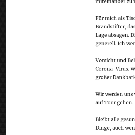
miteinander zu 
Für mich als Tis
Brandstifter, da
Lage absagen. Di
generell. Ich w
Vorsicht und Be
Corona-Virus. Wi
großer Dankbark
Wir werden uns w
auf Tour gehe
Bleibt alle ges
Dinge, auch wenn