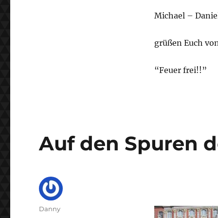
Michael – Danie
grüßen Euch von
“Feuer frei!!”
Auf den Spuren 
Autor
Danny