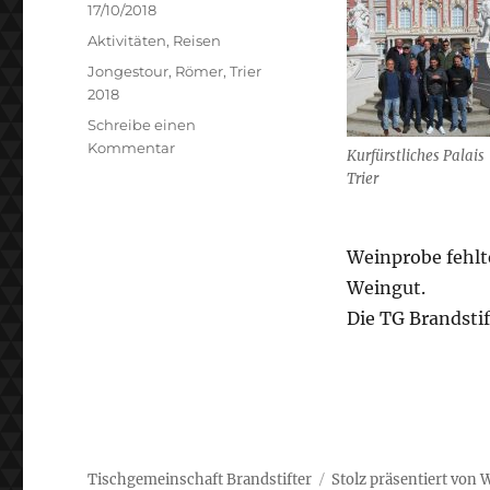
Veröffentlicht
17/10/2018
am
Kategorien
Aktivitäten
,
Reisen
Schlagwörter
Jongestour
,
Römer
,
Trier
2018
Schreibe einen
zu
Kommentar
Kurfürstliches Palais
Auf
Trier
den
Spuren
der
Weinprobe fehlt
Römer
Weingut.
Die TG Brandstift
Tischgemeinschaft Brandstifter
Stolz präsentiert von