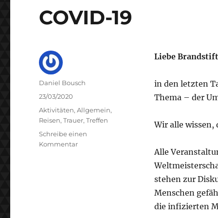
COVID-19
Liebe Brandstif
Autor
Daniel Bousch
in den letzten 
Veröffentlicht
23/03/2020
Thema – der Um
am
Kategorien
Aktivitäten
,
Allgemein
,
Reisen
,
Trauer
,
Treffen
Wir alle wissen
Schreibe einen
zu
Kommentar
Alle Veranstalt
COVID-
19
Weltmeisterscha
stehen zur Disk
Menschen gefähr
die infizierten