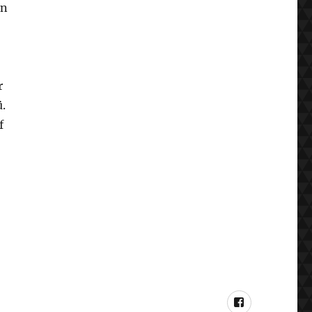
en
r
.
f
Facebook