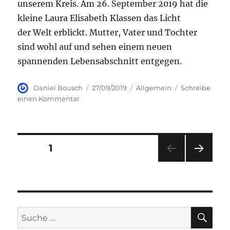
unserem Kreis. Am 26. September 2019 hat die
kleine Laura Elisabeth Klassen das Licht
der Welt erblickt. Mutter, Vater und Tochter
sind wohl auf und sehen einem neuen
spannenden Lebensabschnitt entgegen.
Autor
Veröffentlicht
Kategorien
Daniel Bousch
27/09/2019
Allgemein
Schreibe
am
zu
einen Kommentar
Nachwuchs
Seitennummerierung
SEITE
1
NÄC
der
HSTE
SEIT
Beiträge
E
SU
Suche
nach: