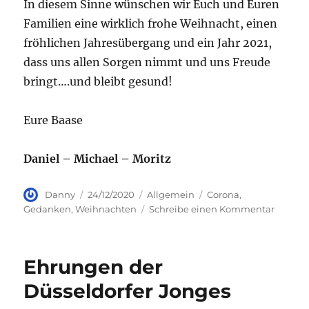
In diesem Sinne wünschen wir Euch und Euren
Familien eine wirklich frohe Weihnacht, einen
fröhlichen Jahresübergang und ein Jahr 2021,
dass uns allen Sorgen nimmt und uns Freude
bringt….und bleibt gesund!
Eure Baase
Daniel – Michael – Moritz
Autor
Veröffentlicht
Kategorien
Schlagwörter
Danny
24/12/2020
Allgemein
Corona
,
am
zu
Gedanken
,
Weihnachten
Schreibe einen Kommentar
Gedan
zu
Weihna
Ehrungen der
…
Düsseldorfer Jonges