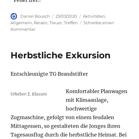
Autor
Veröffentlicht
Kategorien
Daniel Bousch
23/03/2020
Aktivitäten
,
am
Allgemein
,
Reisen
,
Trauer
,
Treffen
Schreibe einen
zu
Kommentar
COVID-
19
Herbstliche Exkursion
Entschleunigte TG Brandstifter
Komfortabler Planwagen
Urheber: E. Klassen
mit Klimaanlage,
hochwertige
Zugmaschine, gefolgt von einem feudalen
Mittagessen, so gestalteten die Jonges ihren
Tagesausflug durch die herbstliche Heimat. Bei