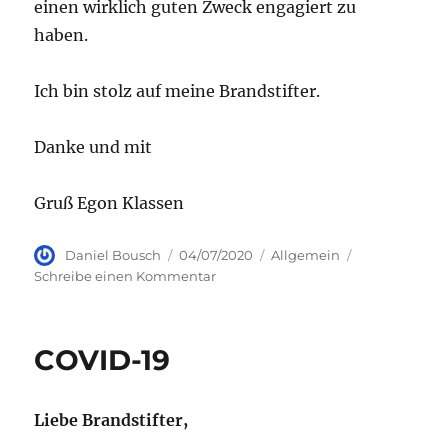
einen wirklich guten Zweck engagiert zu
haben.
Ich bin stolz auf meine Brandstifter.
Danke und mit
Gruß Egon Klassen
Autor
Veröffentlicht
Kategorien
Daniel Bousch
04/07/2020
Allgemein
am
zu
Schreibe einen Kommentar
Jubiläum
der
Tischgemeinschaft
COVID-19
Liebe Brandstifter
,