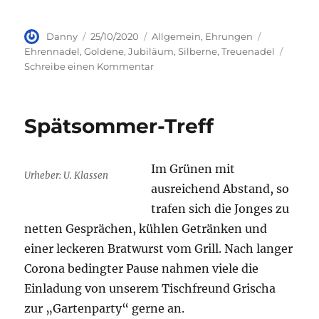
Autor
Veröffentlicht
Kategorien
Schlagwört
Danny
25/10/2020
Allgemein
,
Ehrungen
am
Ehrennadel
,
Goldene
,
Jubiläum
,
Silberne
,
Treuenadel
zu
Schreibe einen Kommentar
Ehrungen
der
Düsseldorfer
Spätsommer-Treff
Jonges
Im Grünen mit
Urheber: U. Klassen
ausreichend Abstand, so
trafen sich die Jonges zu
netten Gesprächen, kühlen Getränken und
einer leckeren Bratwurst vom Grill. Nach langer
Corona bedingter Pause nahmen viele die
Einladung von unserem Tischfreund Grischa
zur „Gartenparty“ gerne an.