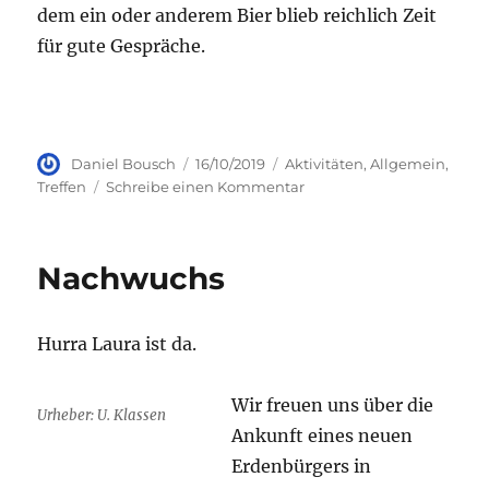
dem ein oder anderem Bier blieb reichlich Zeit
für gute Gespräche.
Autor
Veröffentlicht
Kategorien
Daniel Bousch
16/10/2019
Aktivitäten
,
Allgemein
,
am
zu
Treffen
Schreibe einen Kommentar
Herbstliche
Exkursion
Nachwuchs
Hurra Laura ist da.
Wir freuen uns über die
Urheber: U. Klassen
Ankunft eines neuen
Erdenbürgers in