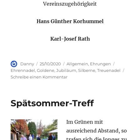
Vereinszugehörigkeit
Hans Günther Korhummel
Karl-Josef Rath
Autor
Veröffentlicht
Kategorien
Schlagwört
Danny
25/10/2020
Allgemein
,
Ehrungen
am
Ehrennadel
,
Goldene
,
Jubiläum
,
Silberne
,
Treuenadel
zu
Schreibe einen Kommentar
Ehrungen
der
Düsseldorfer
Spätsommer-Treff
Jonges
Im Grünen mit
ausreichend Abstand, so
trafen sich die Jonges zu