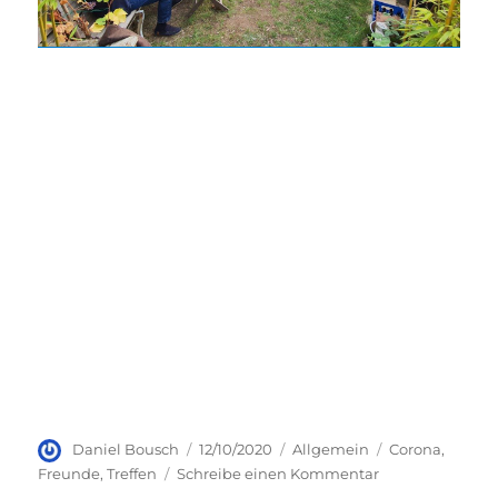
Autor
Veröffentlicht
Kategorien
Schlagwörter
Daniel Bousch
12/10/2020
Allgemein
Corona
,
am
zu
Freunde
,
Treffen
Schreibe einen Kommentar
Spätsommer-