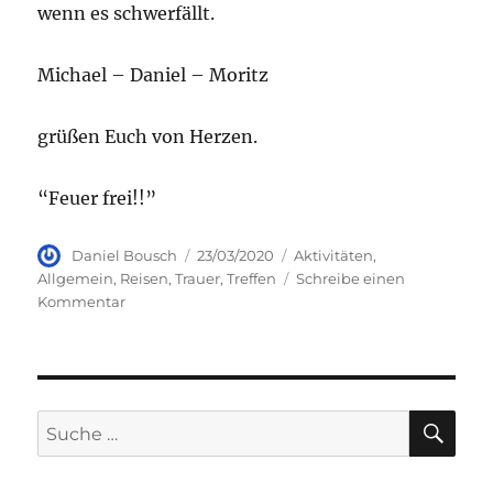
wenn es schwerfällt.
Michael – Daniel – Moritz
grüßen Euch von Herzen.
“Feuer frei!!”
Autor
Veröffentlicht
Kategorien
Daniel Bousch
23/03/2020
Aktivitäten
,
am
Allgemein
,
Reisen
,
Trauer
,
Treffen
Schreibe einen
zu
Kommentar
COVID-
19
SU
Suche
nach: