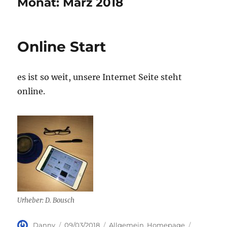
Monat:
März 2018
Online Start
es ist so weit, unsere Internet Seite steht
online.
Urheber: D. Bousch
Autor
Veröffentlicht
Kategorien
Schlagwör
Danny
09/03/2018
Allgemein
,
Homepage